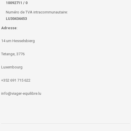
10092711 / 0
Numéro de TVA intracommunautaire:
LU30434453
Adresse
:
14 um Hesselsbierg
Tetange, 3776
Luxembourg
+352 691 715 622
info@viager-equilibre.lu