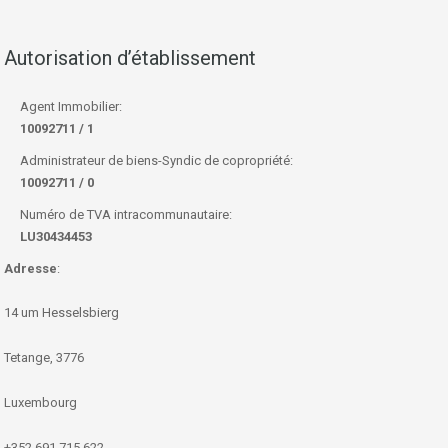
Autorisation d’établissement
Agent Immobilier:
10092711 / 1
Administrateur de biens-Syndic de copropriété:
10092711 / 0
Numéro de TVA intracommunautaire:
LU30434453
Adresse
:
14 um Hesselsbierg
Tetange, 3776
Luxembourg
+352 691 715 622