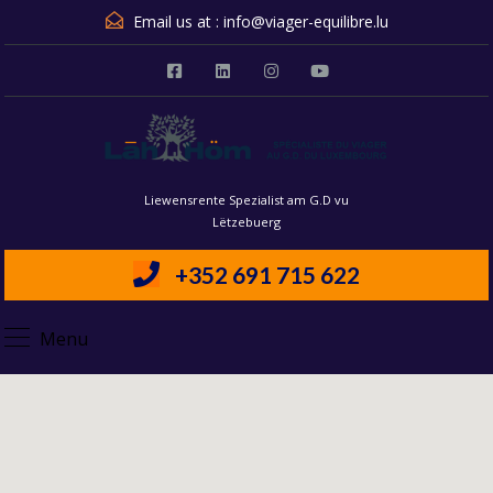
Email us at :
info@viager-equilibre.lu
Liewensrente Spezialist am G.D vu
Lëtzebuerg
+352 691 715 622
Menu