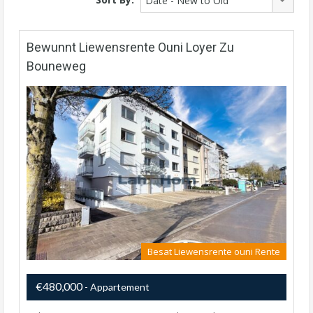
Date - New to Old
Bewunnt Liewensrente Ouni Loyer Zu
Bouneweg
Besat Liewensrente ouni Rente
€480,000
- Appartement