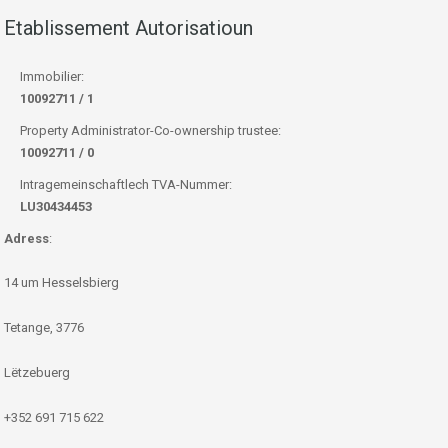
Etablissement Autorisatioun
Immobilier:
10092711 / 1
Property Administrator-Co-ownership trustee:
10092711 / 0
Intragemeinschaftlech TVA-Nummer:
LU30434453
Adress
:
14 um Hesselsbierg
Tetange, 3776
Lëtzebuerg
+352 691 715 622