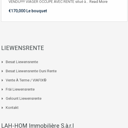
VENDU!!!!! VIAGER OCCUPÉ AVEC RENTE situé à…
Read More
€170,000 Le bouquet
LIEWENSRENTE
Besat Liewensrente
Besat Liewensrente Ouni Rente
Vente À Terme / VIAFIX®
Fräi Liewensrente
Gelount Liewensrente
Kontakt
LAH-HOM Immobilière S.à.r.l