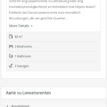
Sicht Dir eng Liewensrente zu Lëtzebuerg oder eng
Investitiounsméiglechkeet an Immobilien mat héijem Wäert?
Entdeckt dës besat Liewensrente ouni monatlech
Bezuelungen, déi am gesichte Quartier…
More Details
83 m²
2 Bedrooms
1 Bathroom
2 Garages
Aarte vu Liewensrenten
Appartement