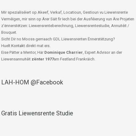
Mir spezialiséiert op Akeef, Verkaf, Locatioun, Gestioun vu Liewensrente
Verméigen, mir sinn op Ärer Säit fir Iech bei der Ausféierung vun Äre Projeten
z’ënnerstëtzen: Liewensrenteberechnung, Liewensrentestudie, Annuitéit /
Bouquet.
Sicht Dir no Mooss gemaach GDL Liewensrenten Ënnerstëtzung?
Huelt
Kontakt
direkt mat eis.
Eise Pätter a Mentor, Här
Dominique Charrier
, Expert Advisor an der
Liewensannuitéit
zënter 1977
am Festland Frankräich.
LAH-HOM @Facebook
Gratis Liewensrente Studie