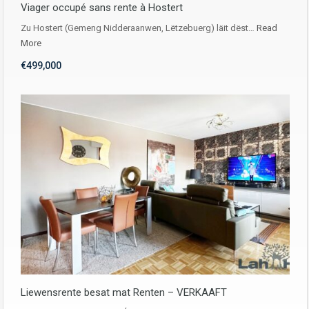
Viager occupé sans rente à Hostert
Zu Hostert (Gemeng Nidderaanwen, Lëtzebuerg) läit dëst…
Read
More
€499,000
Liewensrente besat mat Renten – VERKAAFT