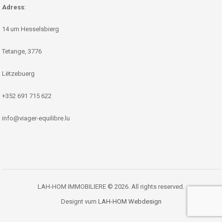
Adress
:
14 um Hesselsbierg
Tetange, 3776
Lëtzebuerg
+352 691 715 622
info@viager-equilibre.lu
LAH-HOM IMMOBILIERE © 2026. All rights reserved.
Designt vum
LAH-HOM Webdesign