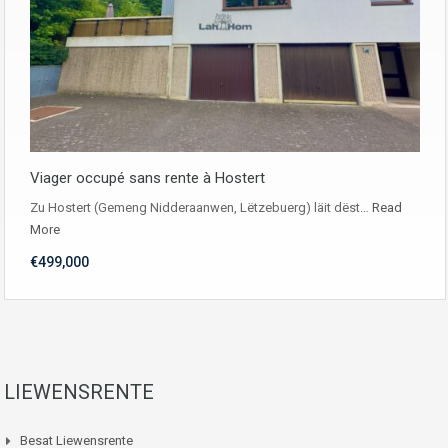
Viager occupé sans rente à Hostert
Zu Hostert (Gemeng Nidderaanwen, Lëtzebuerg) läit dëst…
Read
More
€499,000
LIEWENSRENTE
Besat Liewensrente