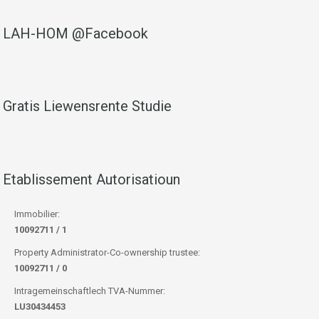
LAH-HOM @Facebook
Gratis Liewensrente Studie
Etablissement Autorisatioun
Immobilier:
10092711 / 1
Property Administrator-Co-ownership trustee:
10092711 / 0
Intragemeinschaftlech TVA-Nummer:
LU30434453