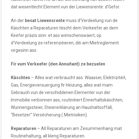
dat wesentlecht Element vun der Liewensrente: d’Gefor.
An der
besat Liewensrente
muss d’Verdeelung vun de
Käschten a Reparaturen tëscht dem Verkeefer an dem
Keefer präzis sinn: et ass wënschenswäert, op
d’Verdeelung ze referenzéieren, déi am Mietreglement
virgesinn ass.
Fir vum Verkeefer (den Annuitant) ze bezuelen
Käschten
– Alles wat verbraucht ass: Waasser, Elektrizitéit,
Gas, Energieversuergung fir Heizung, alles wat mam
Gebrauch vun de verschiddenen Elementer vun der
Immobilie verbonnen ass, routinéiert Ënnerhaltskäschten,
Wunnengssteier, Steiererklärung an Haushaltsoffäll,
“Besetzer” Versécherung ( Mietrisiken).
Reparaturen
– All Reparaturen am Zesummenhang mat
Routinehaltung, all kleng Reparaturen.