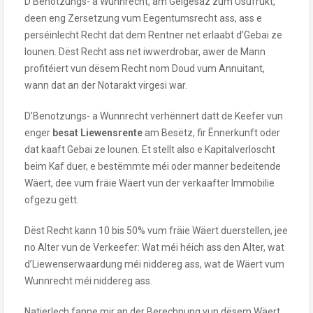
D’Benotzungs- a Wunnrecht, am Géigesaz zum Usufrukt,
deen eng Zersetzung vum Eegentumsrecht ass, ass e
perséinlecht Recht dat dem Rentner net erlaabt d’Gebai ze
lounen. Dëst Recht ass net iwwerdrobar, awer de Mann
profitéiert vun dësem Recht nom Doud vum Annuitant,
wann dat an der Notarakt virgesi war.
D’Benotzungs- a Wunnrecht verhënnert datt de Keefer vun
enger
besat Liewensrente
am Besëtz, fir Ënnerkunft oder
dat kaaft Gebai ze lounen. Et stellt also e Kapitalverloscht
beim Kaf duer, e bestëmmte méi oder manner bedeitende
Wäert, dee vum fräie Wäert vun der verkaafter Immobilie
ofgezu gëtt.
Dëst Recht kann 10 bis 50% vum fräie Wäert duerstellen, jee
no Alter vun de Verkeefer: Wat méi héich ass den Alter, wat
d’Liewenserwaardung méi niddereg ass, wat de Wäert vum
Wunnrecht méi niddereg ass.
Natierlech fanne mir an der Berechnung vun dësem Wäert