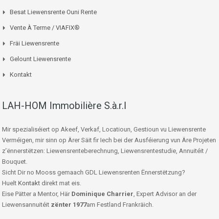
Besat Liewensrente Ouni Rente
Vente À Terme / VIAFIX®
Fräi Liewensrente
Gelount Liewensrente
Kontakt
LAH-HOM Immobilière S.à.r.l
Mir spezialiséiert op Akeef, Verkaf, Locatioun, Gestioun vu Liewensrente
Verméigen, mir sinn op Ärer Säit fir Iech bei der Ausféierung vun Äre Projeten
z’ënnerstëtzen: Liewensrenteberechnung, Liewensrentestudie, Annuitéit /
Bouquet.
Sicht Dir no Mooss gemaach GDL Liewensrenten Ënnerstëtzung?
Huelt
Kontakt
direkt mat eis.
Eise Pätter a Mentor, Här
Dominique Charrier
, Expert Advisor an der
Liewensannuitéit
zënter 1977
am Festland Frankräich.