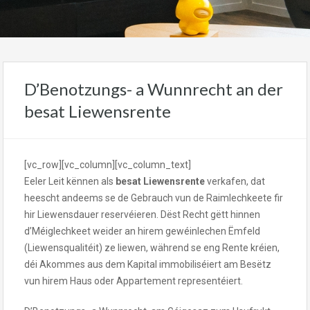
D’Benotzungs- a Wunnrecht an der
besat Liewensrente
[vc_row][vc_column][vc_column_text]
Eeler Leit kënnen als
besat Liewensrente
verkafen, dat
heescht andeems se de Gebrauch vun de Raimlechkeete fir
hir Liewensdauer reservéieren. Dëst Recht gëtt hinnen
d’Méiglechkeet weider an hirem gewéinlechen Ëmfeld
(Liewensqualitéit) ze liewen, während se eng Rente kréien,
déi Akommes aus dem Kapital immobiliséiert am Besëtz
vun hirem Haus oder Appartement representéiert.