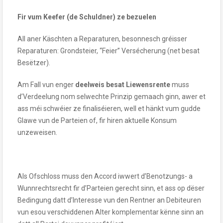
Fir vum Keefer (de Schuldner) ze bezuelen
All aner Käschten a Reparaturen, besonnesch gréisser
Reparaturen: Grondsteier, “Feier” Versécherung (net besat
Besëtzer).
Am Fall vun enger
deelweis besat Liewensrente
muss
d’Verdeelung nom selwechte Prinzip gemaach ginn, awer et
ass méi schwéier ze finaliséieren, well et hänkt vum gudde
Glawe vun de Parteien of, fir hiren aktuelle Konsum
unzeweisen.
Als Ofschloss muss den Accord iwwert d’Benotzungs- a
Wunnrechtsrecht fir d’Parteien gerecht sinn, et ass op dëser
Bedingung datt d’Interesse vun den Rentner an Debiteuren
vun esou verschiddenen Alter komplementar kënne sinn an