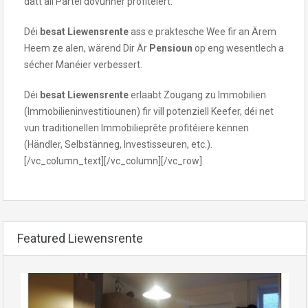
datt all Partei dovunner profitéiert.
Déi
besat Liewensrente
ass e praktesche Wee fir an Ärem
Heem ze alen, wärend Dir Är
Pensioun
op eng wesentlech a
sécher Manéier verbessert.
Déi
besat Liewensrente
erlaabt Zougang zu Immobilien
(Immobilieninvestitiounen) fir vill potenziell Keefer, déi net
vun traditionellen Immobilieprête profitéiere kënnen
(Händler, Selbstänneg, Investisseuren, etc.).
[/vc_column_text][/vc_column][/vc_row]
Featured Liewensrente