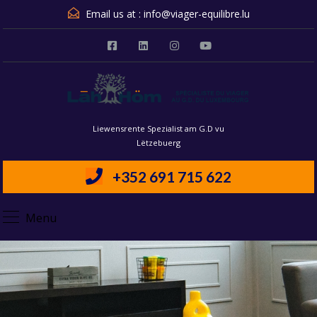
Email us at :
info@viager-equilibre.lu
Liewensrente Spezialist am G.D vu
Lëtzebuerg
+352 691 715 622
Menu